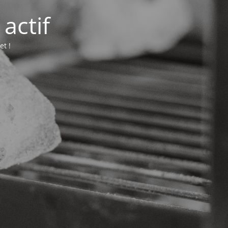
actif
et !