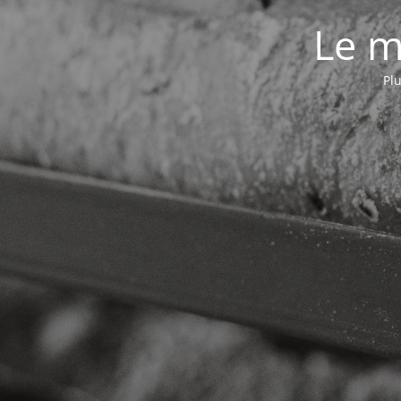
Le m
Plu