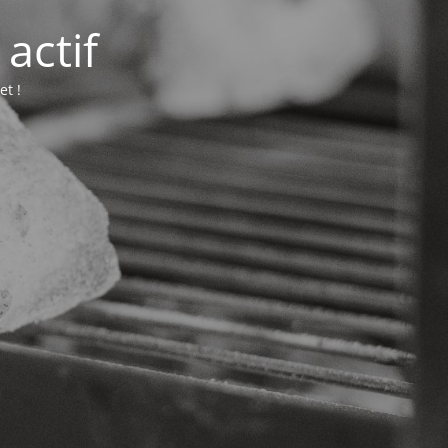
actif
et !