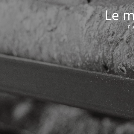
Le m
Plu