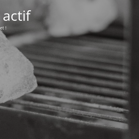
actif
et !