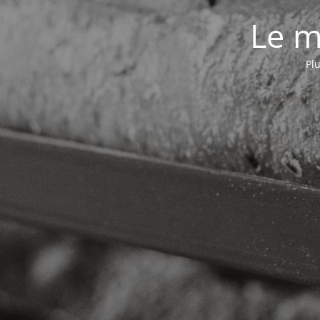
Le m
Plu